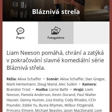
Bláznivá strela
Popis
Fotogaléria
Liam Neeson pomáhá, chrání a zatýká
v pokračování slavné komediální série
Bláznivá střela.
Réžia:
Akiva Schaffer •
Scenár:
Akiva Schaffer, Dan Gregor,
Mark Hentemann, Doug Mand, Alec Sulkin •
Kamera:
Brandon Trost •
Hudba:
Lorne Balfe •
Hrajú:
Liam
Neeson, Pamela Anderson, Kevin Durand, Paul Walter
Hauser, Danny Huston, Liza Koshy, Cody Rhodes, CCH
Pounder, Eddie Yu, Busta Rhymes, Wilbur Fitzgerald,
Princess Elmore, Michael Beasley, Jason MacDonald, Lyon