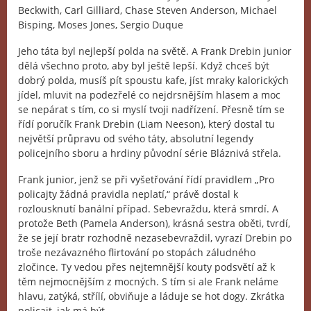
Beckwith, Carl Gilliard, Chase Steven Anderson, Michael
Bisping, Moses Jones, Sergio Duque
Jeho táta byl nejlepší polda na světě. A Frank Drebin junior
dělá všechno proto, aby byl ještě lepší. Když chceš být
dobrý polda, musíš pít spoustu kafe, jíst mraky kalorických
jídel, mluvit na podezřelé co nejdrsnějším hlasem a moc
se nepárat s tím, co si myslí tvoji nadřízení. Přesně tím se
řídí poručík Frank Drebin (Liam Neeson), který dostal tu
největší průpravu od svého táty, absolutní legendy
policejního sboru a hrdiny původní série Bláznivá střela.
Frank junior, jenž se při vyšetřování řídí pravidlem „Pro
policajty žádná pravidla neplatí,“ právě dostal k
rozlousknutí banální případ. Sebevraždu, která smrdí. A
protože Beth (Pamela Anderson), krásná sestra oběti, tvrdí,
že se její bratr rozhodně nezasebevraždil, vyrazí Drebin po
troše nezávazného flirtování po stopách záludného
zločince. Ty vedou přes nejtemnější kouty podsvětí až k
těm nejmocnějším z mocných. S tím si ale Frank neláme
hlavu, zatýká, střílí, obviňuje a láduje se hot dogy. Zkrátka
policajt, jak má být.